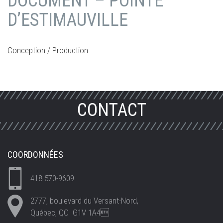
DOCUMENT – POINTE
D’ESTIMAUVILLE
Conception / Production
CONTACT
COORDONNÉES
418 570-9609
2777, boulevard du Versant-Nord,
Québec, QC G1V 1A4